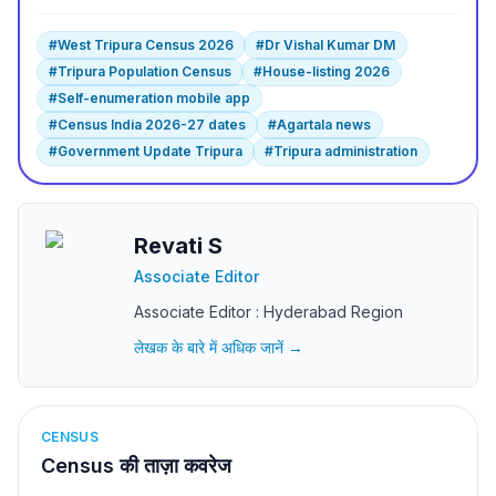
#
West Tripura Census 2026
#
Dr Vishal Kumar DM
#
Tripura Population Census
#
House-listing 2026
#
Self-enumeration mobile app
#
Census India 2026-27 dates
#
Agartala news
#
Government Update Tripura
#
Tripura administration
Revati S
Associate Editor
Associate Editor : Hyderabad Region
लेखक के बारे में अधिक जानें →
CENSUS
Census की ताज़ा कवरेज