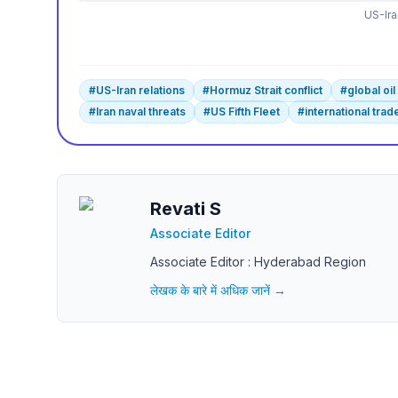
US-Ira
#
US-Iran relations
#
Hormuz Strait conflict
#
global oi
#
Iran naval threats
#
US Fifth Fleet
#
international trad
Revati S
Associate Editor
Associate Editor : Hyderabad Region
लेखक के बारे में अधिक जानें →