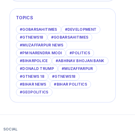
TOPICS
#
GOBARSAHITIMES
#
DEVELOPMENT
#
GTNEWS18
#
GOBARSAHITIMES
#
MUZAFFARPUR NEWS
#
PM NARENDRA MODI
#
POLITICS
#
BIHARPOLICE
#
ABHINAV BHOJAN BANK
#
DONALD TRUMP
#
MUZAFFARPUR
#
GTNEWS 18
#
GTNEWS18
#
BIHAR NEWS
#
BIHAR POLITICS
#
GEOPOLITICS
SOCIAL