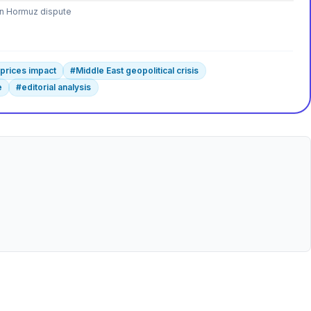
n Hormuz dispute
l prices impact
#
Middle East geopolitical crisis
e
#
editorial analysis