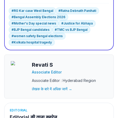
#
RG Kar case West Bengal
#
Ratna Debnath Panihati
#
Bengal Assembly Elections 2026
#
Mother's Day special news
#
Justice for Abhaya
#
BJP Bengal candidates
#
TMC vs BJP Bengal
#
women safety Bengal elections
#
Kolkata hospital tragedy
Revati S
Associate Editor
Associate Editor : Hyderabad Region
लेखक के बारे में अधिक जानें →
EDITORIAL
Editorial की ताज़ा कवरेज