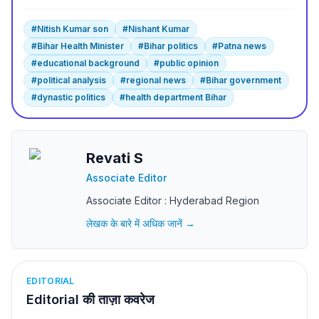
#
Nitish Kumar son
#
Nishant Kumar
#
Bihar Health Minister
#
Bihar politics
#
Patna news
#
educational background
#
public opinion
#
political analysis
#
regional news
#
Bihar government
#
dynastic politics
#
health department Bihar
Revati S
Associate Editor
Associate Editor : Hyderabad Region
लेखक के बारे में अधिक जानें →
EDITORIAL
Editorial की ताज़ा कवरेज