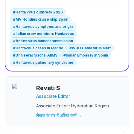
#
Hanta virus outbreak 2026
#
MV Hondius cruise ship Spain
#
Hantavirus symptoms and origin
#
Indian crew members Hantavirus
#
Andes virus human transmission
#
Hantavirus cases in Madrid
#
WHO Hanta virus alert
#
Dr Neeraj Nischal AIIMS
#
Indian Embassy in Spain
#
Hantavirus pulmonary syndrome
Revati S
Associate Editor
Associate Editor : Hyderabad Region
लेखक के बारे में अधिक जानें →